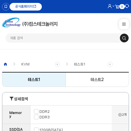
공식홈페이지
0
전체
카테고리
추천
KVM
테스트1
노이즈
필터
테스트1
테스트2
LED
광학조명
상세검색
산업용
DDR2
Memor
컴퓨터
2개
y
DDR3
산업용
SSD(SA
120GB(SATA)