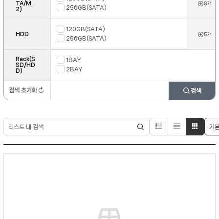
모니터
TA/M.
8개
256GB(SATA)
2)
KVM
120GB(SATA)
HDD
5개
256GB(SATA)
Rack(S
1BAY
SD/HD
2BAY
D)
검색 초기화
검색
노이즈
필터
LED
광학조명
산업용
컴퓨터